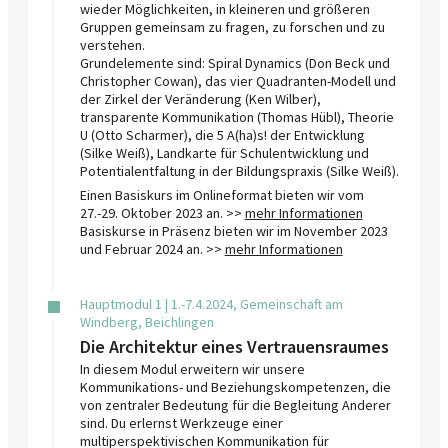
wieder Möglichkeiten, in kleineren und größeren
Gruppen gemeinsam zu fragen, zu forschen und zu
verstehen.
Grundelemente sind: Spiral Dynamics (Don Beck und
Christopher Cowan), das vier Quadranten-Modell und
der Zirkel der Veränderung (Ken Wilber),
transparente Kommunikation (Thomas Hübl), Theorie
U (Otto Scharmer), die 5 A(ha)s! der Entwicklung
(Silke Weiß), Landkarte für Schulentwicklung und
Potentialentfaltung in der Bildungspraxis (Silke Weiß).
Einen Basiskurs im Onlineformat bieten wir vom
27.-29. Oktober 2023 an. >>
mehr Informationen
Basiskurse in Präsenz bieten wir im November 2023
und Februar 2024 an. >>
mehr Informationen
Hauptmodul 1 | 1.-7.4.2024, Gemeinschaft am
Windberg, Beichlingen
Die Architektur eines Vertrauensraumes
In diesem Modul erweitern wir unsere
Kommunikations- und Beziehungskompetenzen, die
von zentraler Bedeutung für die Begleitung Anderer
sind. Du erlernst Werkzeuge einer
multiperspektivischen Kommunikation für