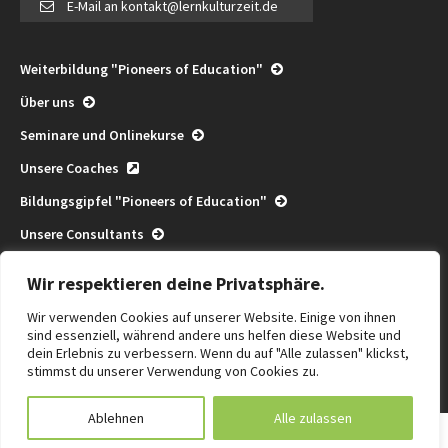
E-Mail an kontakt@lernkulturzeit.de
Weiterbildung "Pioneers of Education"
Über uns
Seminare und Onlinekurse
Unsere Coaches
Bildungsgipfel "Pioneers of Education"
Unsere Consultants
Pioneers of Education Consulting
Wir respektieren deine Privatsphäre.
Community
Wir verwenden Cookies auf unserer Website. Einige von ihnen
Termine
sind essenziell, während andere uns helfen diese Website und
dein Erlebnis zu verbessern. Wenn du auf "Alle zulassen" klickst,
Die Kraft des Wir
stimmst du unserer Verwendung von Cookies zu.
Ablehnen
Alle zulassen
Impressum
Kontakt
Datenschutz
AGB