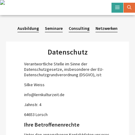
Zum
Menü
Inhalt
springen
Ausbildung
Seminare
Consulting
Netzwerken
Datenschutz
Verantwortliche Stelle im Sinne der
Datenschutzgesetze, insbesondere der EU-
Datenschutzgrundverordnung (DSGVO), ist:
Silke Weiss
info@lernkulturzeit.de
Jahnstr. 4
64653 Lorsch
Ihre Betroffenenrechte
Unter den angegebenen Kontaktdaten unseres