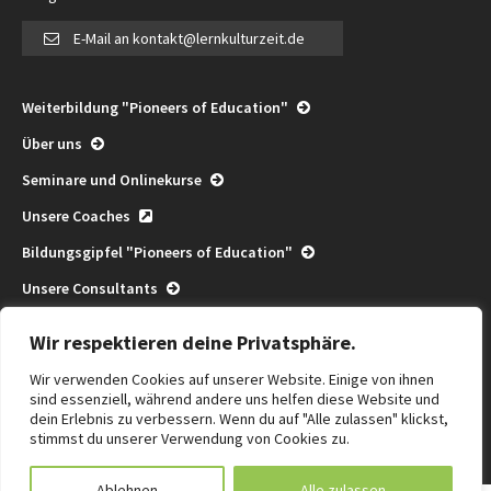
E-Mail an kontakt@lernkulturzeit.de
Weiterbildung "Pioneers of Education"
Über uns
Seminare und Onlinekurse
Unsere Coaches
Bildungsgipfel "Pioneers of Education"
Unsere Consultants
Pioneers of Education Consulting
Wir respektieren deine Privatsphäre.
Community
Wir verwenden Cookies auf unserer Website. Einige von ihnen
Termine
sind essenziell, während andere uns helfen diese Website und
dein Erlebnis zu verbessern. Wenn du auf "Alle zulassen" klickst,
Die Kraft des Wir
stimmst du unserer Verwendung von Cookies zu.
Ablehnen
Alle zulassen