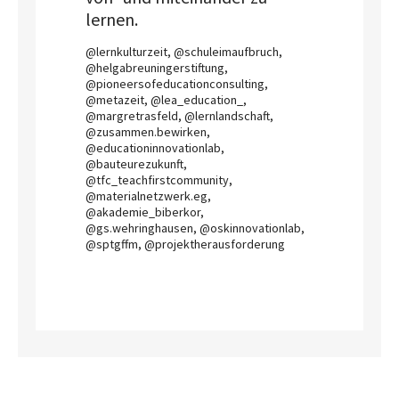
lernen.
@lernkulturzeit, @schuleimaufbruch,
@helgabreuningerstiftung,
@pioneersofeducationconsulting,
@metazeit, @lea_education_,
@margretrasfeld, @lernlandschaft,
@zusammen.bewirken,
@educationinnovationlab,
@bauteurezukunft,
@tfc_teachfirstcommunity,
@materialnetzwerk.eg,
@akademie_biberkor,
@gs.wehringhausen, @oskinnovationlab,
@sptgffm, @projektherausforderung