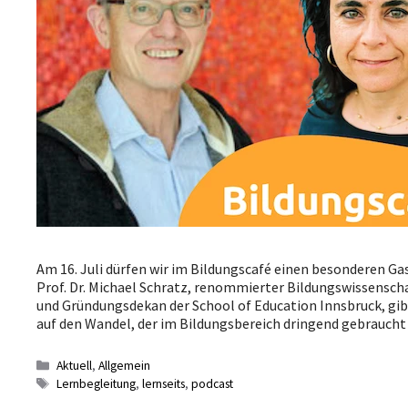
Am 16. Juli dürfen wir im Bildungscafé einen besonderen Ga
Prof. Dr. Michael Schratz, renommierter Bildungswissenscha
und Gründungsdekan der School of Education Innsbruck, gibt
auf den Wandel, der im Bildungsbereich dringend gebraucht 
Kategorien
Aktuell
,
Allgemein
Schlagwörter
Lernbegleitung
,
lernseits
,
podcast