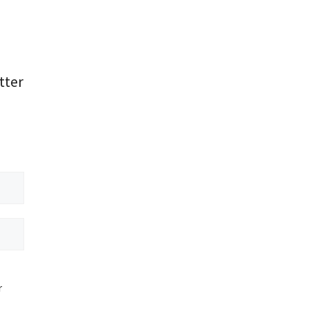
tter
r