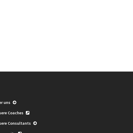
er uns
sere Coaches
sere Consultants