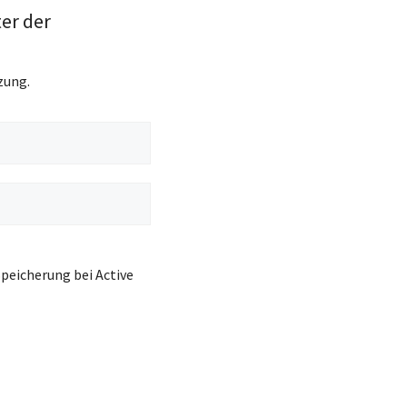
ter der
zung.
peicherung bei Active