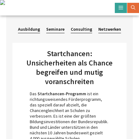
Zum
Menü
Inhalt
springen
Ausbildung
Seminare
Consulting
Netzwerken
Startchancen:
Unsicherheiten als Chance
begreifen und mutig
voranschreiten
Das
Startchancen-Programm
ist ein
richtungsweisendes Förderprogramm,
das speziell darauf abzielt, die
Chancengleichheit an Schulen zu
verbessern. Es ist eine der größten
Bildungsinvestitionen der Bundesrepublik.
Bund und Länder unterstützen in den
nächsten 10 Jahren bundesweit gezielt
4.000 ausgewählte Schulen.