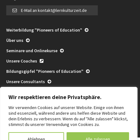
E-Mail an kontakt@lernkulturzeit.de
Weiterbildung "Pioneers of Education"
Über uns
Seminare und Onlinekurse
Unsere Coaches
Bildungsgipfel "Pioneers of Education"
Unsere Consultants
Pioneers of Education Consulting
Wir respektieren deine Privatsphäre.
Community
Wir verwenden Cookies auf unserer Website. Einige von ihnen
Termine
sind essenziell, während andere uns helfen diese Website und
dein Erlebnis zu verbessern. Wenn du auf "Alle zulassen" klickst,
Die Kraft des Wir
stimmst du unserer Verwendung von Cookies zu.
Ablehnen
Alle zulassen