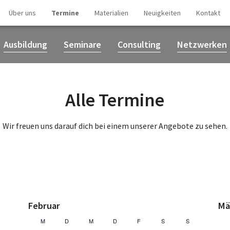
Über uns
Termine
Materialien
Neuigkeiten
Kontakt
Ausbildung
Seminare
Consulting
Netzwerken
Alle Termine
Wir freuen uns darauf dich bei einem unserer Angebote zu sehen.
Februar
Mä
K
K
M
D
M
D
F
S
S
Sonntag
Montag
Dienstag
Mittwoch
Donnerstag
Freitag
Samstag
Sonntag