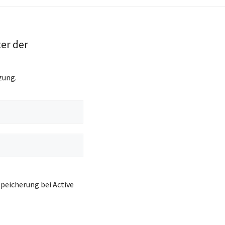
ter der
zung.
peicherung bei Active