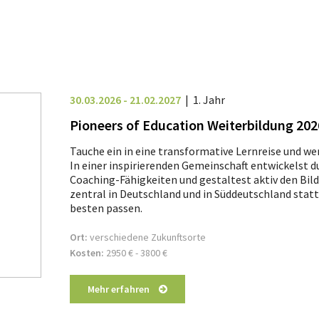
u
u
n
n
g
g
e
e
30.03.2026 - 21.02.2027
1. Jahr
n
n
Pioneers of Education Weiterbildung 202
Tauche ein in eine transformative Lernreise und w
In einer inspirierenden Gemeinschaft entwickelst 
Coaching-Fähigkeiten und gestaltest aktiv den Bild
zentral in Deutschland und in Süddeutschland stat
besten passen.
Ort:
verschiedene Zukunftsorte
Kosten:
2950 € - 3800
€
Mehr erfahren