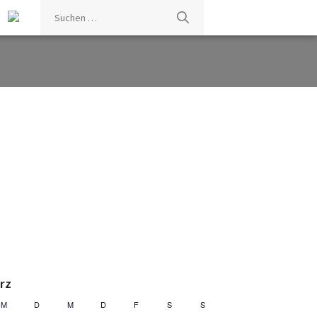
Suchen
nach:
rz
M
D
M
D
F
S
S
Montag
Dienstag
Mittwoch
Donnerstag
Freitag
Samstag
Sonntag