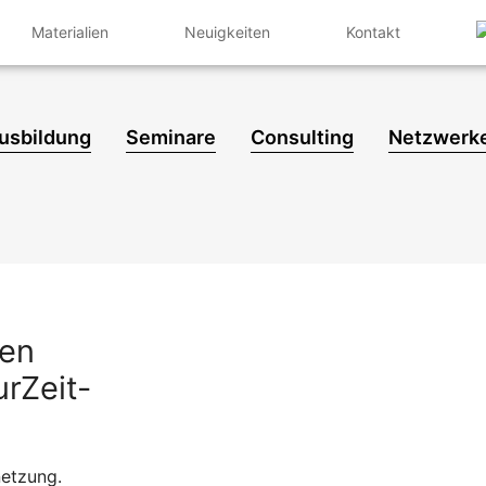
Materialien
Neuigkeiten
Kontakt
usbildung
Seminare
Consulting
Netzwerk
den
rZeit-
netzung.