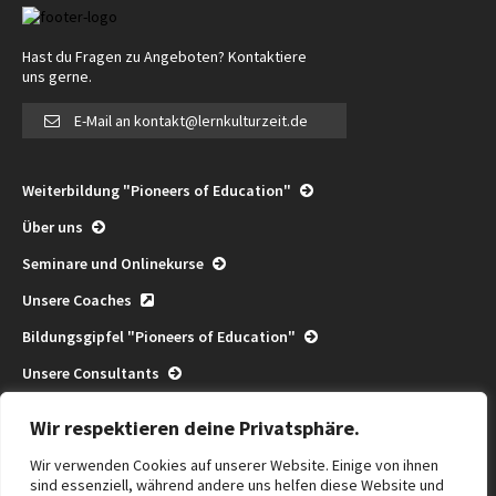
Hast du Fragen zu Angeboten? Kontaktiere
uns gerne.
E-Mail an kontakt@lernkulturzeit.de
Weiterbildung "Pioneers of Education"
Über uns
Seminare und Onlinekurse
Unsere Coaches
Bildungsgipfel "Pioneers of Education"
Unsere Consultants
Pioneers of Education Consulting
Wir respektieren deine Privatsphäre.
Community
Wir verwenden Cookies auf unserer Website. Einige von ihnen
Termine
sind essenziell, während andere uns helfen diese Website und